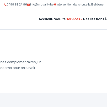
0499 81 24 96
info@mquality.be
Intervention dans toute la Belgique
Accueil
Produits
Services
Réalisations
À
maines complémentaires, un
concerne pour en savoir